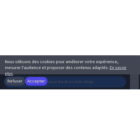
DÉCOUVREZ des illustrations qui
racontent des histoires
Une sélection d'œuvres originales créées par des artistes
passionnés.
Nous utilisons des cookies pour améliorer votre expérience,
mesurer l'audience et proposer des contenus adaptés.
En savoir
Découvrir la boutique
plus
.
×
Refuser
Accepter
Créer mon book et mon shop
Une mine de créatifs.
Les meilleurs Plasticien disponibles 2026