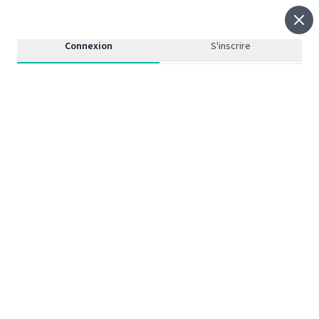
FR
Connexion
S'inscrire
Les plasticiens, artistes
et leurs dernières créations
Le meilleur de la sélection Ultra-book des
plasticiens, artistes
ÉM